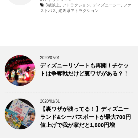
3歳以上
,
アトラクション
,
ディズニーシー
,
ファ
ストパス
,
絶叫系アトラクション
2020/07/01
ディズニーリゾートも再開！チケッ
トは争奪戦だけど裏ワザがある？！
2020/01/31
【裏ワザが残ってる！】ディズニー
ランド&シーパスポートが最大700円
値上げで我が家だと1,800円増