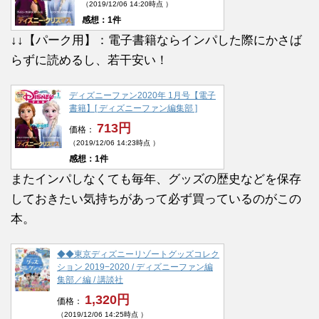
（2019/12/06 14:20時点 ）
感想：1件
↓↓【パーク用】：電子書籍ならインパした際にかさば
らずに読めるし、若干安い！
ディズニーファン2020年 1月号【電子
書籍】[ ディズニーファン編集部 ]
713円
価格：
（2019/12/06 14:23時点 ）
感想：1件
またインパしなくても毎年、グッズの歴史などを保存
しておきたい気持ちがあって必ず買っているのがこの
本。
◆◆東京ディズニーリゾートグッズコレク
ション 2019−2020 / ディズニーファン編
集部／編 / 講談社
1,320円
価格：
（2019/12/06 14:25時点 ）