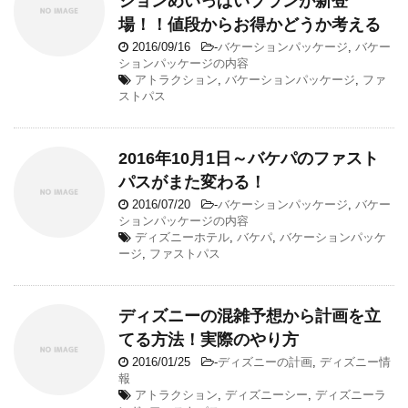
ションめいっぱいプランが新登
場！！値段からお得かどうか考える
2016/09/16
-
バケーションパッケージ
,
バケー
ションパッケージの内容
アトラクション
,
バケーションパッケージ
,
ファ
ストパス
2016年10月1日～バケパのファスト
パスがまた変わる！
2016/07/20
-
バケーションパッケージ
,
バケー
ションパッケージの内容
ディズニーホテル
,
バケパ
,
バケーションパッケ
ージ
,
ファストパス
ディズニーの混雑予想から計画を立
てる方法！実際のやり方
2016/01/25
-
ディズニーの計画
,
ディズニー情
報
アトラクション
,
ディズニーシー
,
ディズニーラ