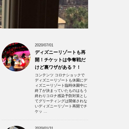
2020/07/01
ディズニーリゾートも再
開！チケットは争奪戦だ
けど裏ワザがある？！
コンテンツ コロナショックで
ディズニーリゾートも休園にデ
ィズニーリゾート臨時休園中に
終了が決まっていたものはもう
終わりコロナ感染予防対策とし
てグリーティングは開催されな
いディズニーリゾート再開でチ
ケッ …
2020/01/31