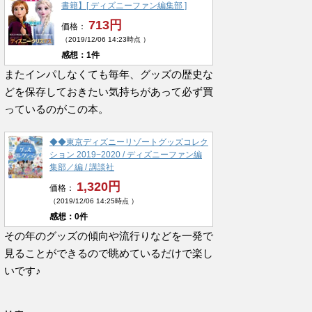
書籍】[ ディズニーファン編集部 ]
713円
価格：
（2019/12/06 14:23時点 ）
感想：1件
またインパしなくても毎年、グッズの歴史な
どを保存しておきたい気持ちがあって必ず買
っているのがこの本。
◆◆東京ディズニーリゾートグッズコレク
ション 2019−2020 / ディズニーファン編
集部／編 / 講談社
1,320円
価格：
（2019/12/06 14:25時点 ）
感想：0件
その年のグッズの傾向や流行りなどを一発で
見ることができるので眺めているだけで楽し
いです♪