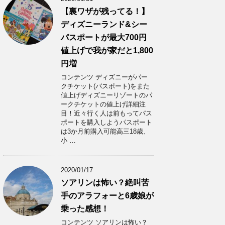
【裏ワザが残ってる！】
ディズニーランド&シー
パスポートが最大700円
値上げで我が家だと1,800
円増
コンテンツ ディズニーがパー
クチケット(パスポート)をまた
値上げディズニーリゾートのパ
ークチケットの値上げ詳細注
目！近々行く人は前もってパス
ポートを購入しようパスポート
は3か月前購入可能高三18歳、
小 …
2020/01/17
ソアリンは怖い？絶叫苦
手のアラフォーと6歳娘が
乗った感想！
コンテンツ ソアリンは怖い？