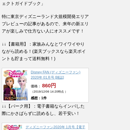
ェクトガイドブック」
特に東京ディズニーランド大規模開発エリア
プレビューの記事があるので、来年の新エリ
アが楽しみで仕方ない人にオススメです！
↓↓【書籍用】：家族みんなとワイワイやり
ながら読める！(楽天ブックスなら楽天ポイ
ントも貯まって送料無料！)
Disney FAN (ディズニーファン)
2020年 01月号 [雑誌]
860円
価格：
（2019/12/06 14:20時点 ）
感想：1件
↓↓【パーク用】：電子書籍ならインパした
際にかさばらずに読めるし、若干安い！
ディズニーファン2020年 1月号【電子