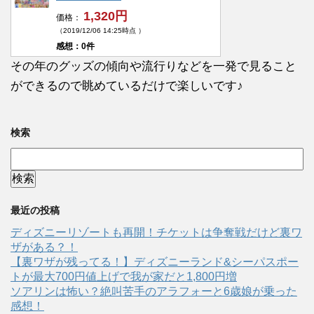
1,320円
価格：
（2019/12/06 14:25時点 ）
感想：0件
その年のグッズの傾向や流行りなどを一発で見ること
ができるので眺めているだけで楽しいです♪
検索
最近の投稿
ディズニーリゾートも再開！チケットは争奪戦だけど裏ワ
ザがある？！
【裏ワザが残ってる！】ディズニーランド&シーパスポー
トが最大700円値上げで我が家だと1,800円増
ソアリンは怖い？絶叫苦手のアラフォーと6歳娘が乗った
感想！