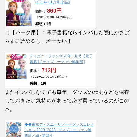
2020年 01月号 [雑誌]
860円
価格：
（2019/12/06 14:20時点 ）
感想：1件
↓↓【パーク用】：電子書籍ならインパした際にかさば
らずに読めるし、若干安い！
ディズニーファン2020年 1月号【電子
書籍】[ ディズニーファン編集部 ]
713円
価格：
（2019/12/06 14:23時点 ）
感想：1件
またインパしなくても毎年、グッズの歴史などを保存
しておきたい気持ちがあって必ず買っているのがこの
本。
◆◆東京ディズニーリゾートグッズコレク
ション 2019−2020 / ディズニーファン編
集部／編 / 講談社