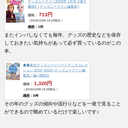
ディズニーファン2020年 1月号【電子
書籍】[ ディズニーファン編集部 ]
713円
価格：
（2019/12/06 14:23時点 ）
感想：1件
またインパしなくても毎年、グッズの歴史などを保存
しておきたい気持ちがあって必ず買っているのがこの
本。
◆◆東京ディズニーリゾートグッズコレク
ション 2019−2020 / ディズニーファン編
集部／編 / 講談社
1,320円
価格：
（2019/12/06 14:25時点 ）
感想：0件
その年のグッズの傾向や流行りなどを一発で見ること
ができるので眺めているだけで楽しいです♪