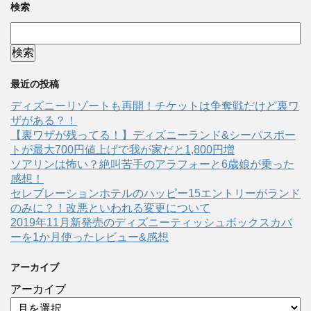
検索
最近の投稿
ディズニーリゾートも再開！チケットは争奪戦だけど裏ワ
ザがある？！
【裏ワザが残ってる！】ディズニーランド&シーパスポー
トが最大700円値上げで我が家だと1,800円増
ソアリンは怖い？絶叫苦手のアラフォーと6歳娘が乗った
感想！
セレブレーションホテルのハッピー15エントリーがランド
のみに？！改悪といわれる変更について
2019年11月新発売のディズニーティッシュボックスカバ
ーを1か月使ったレビュー&感想
アーカイブ
アーカイブ