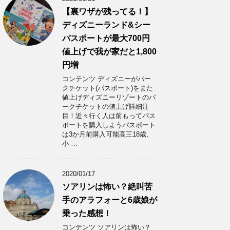
【裏ワザが残ってる！】
ディズニーランド&シー
パスポートが最大700円
値上げで我が家だと1,800
円増
コンテンツ ディズニーがパー
クチケット(パスポート)をまた
値上げディズニーリゾートのパ
ークチケットの値上げ詳細注
目！近々行く人は前もってパス
ポートを購入しようパスポート
は3か月前購入可能高三18歳、
小 …
2020/01/17
ソアリンは怖い？絶叫苦
手のアラフォーと6歳娘が
乗った感想！
コンテンツ ソアリンは怖い？