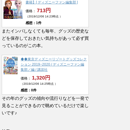
書籍】[ ディズニーファン編集部 ]
713円
価格：
（2019/12/06 14:23時点 ）
感想：1件
またインパしなくても毎年、グッズの歴史な
どを保存しておきたい気持ちがあって必ず買
っているのがこの本。
◆◆東京ディズニーリゾートグッズコレク
ション 2019−2020 / ディズニーファン編
集部／編 / 講談社
1,320円
価格：
（2019/12/06 14:25時点 ）
感想：0件
その年のグッズの傾向や流行りなどを一発で
見ることができるので眺めているだけで楽し
いです♪