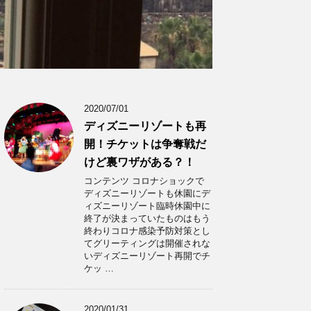
2020/07/01
ディズニーリゾートも再
開！チケットは争奪戦だ
けど裏ワザがある？！
コンテンツ コロナショックで
ディズニーリゾートも休園にデ
ィズニーリゾート臨時休園中に
終了が決まっていたものはもう
終わりコロナ感染予防対策とし
てグリーティングは開催されな
いディズニーリゾート再開でチ
ケッ …
2020/01/31